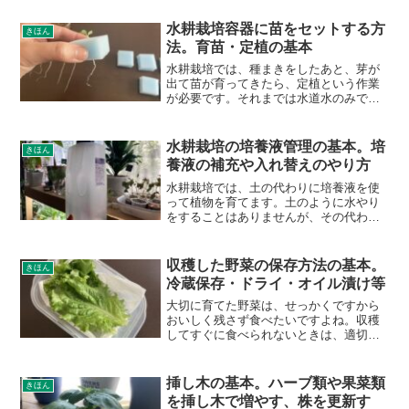
ーン、「バーミキュライト培地」と「ス
ポンジ培地」の種まきを紹介しますね。
水耕栽培容器に苗をセットする方
きほん
多くの作物では「種まき...
法。育苗・定植の基本
水耕栽培では、種まきをしたあと、芽が
出て苗が育ってきたら、定植という作業
が必要です。それまでは水道水のみで育
ってきた苗が、水耕栽培装置に固定さ
れ、水耕栽培用の培養液を栄養にして育
っていくことになります。このページで
水耕栽培の培養液管理の基本。培
きほん
は、水耕栽培容器に苗をセッ...
養液の補充や入れ替えのやり方
水耕栽培では、土の代わりに培養液を使
って植物を育てます。土のように水やり
をすることはありませんが、その代わり
に、培養液の補充や交換が必要です。こ
のページでは、水耕栽培の培養液管理の
方法について、詳しく紹介します。培養
収穫した野菜の保存方法の基本。
きほん
液を入れる量の目安培養液...
冷蔵保存・ドライ・オイル漬け等
大切に育てた野菜は、せっかくですから
おいしく残さず食べたいですよね。収穫
してすぐに食べられないときは、適切な
方法で保存しておくことで、あとからで
も楽しむことができます。このページで
は、育てた野菜の保存方法について、紹
挿し木の基本。ハーブ類や果菜類
きほん
介します。葉物野菜・レタ...
を挿し木で増やす、株を更新す