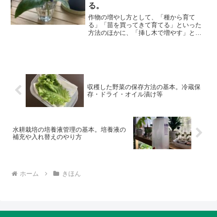
る。
作物の増やし方として、「種から育て
る」「苗を買ってきて育てる」といった
方法のほかに、「挿し木で増やす」とい
う方法もあります。挿し木とは、今ある
作物の一部をもらって、それを新たな株
として育てること。このページでは、挿
し木のやり方を紹介します。...
収穫した野菜の保存方法の基本。冷蔵保
存・ドライ・オイル漬け等
水耕栽培の培養液管理の基本。培養液の
補充や入れ替えのやり方
ホーム
きほん