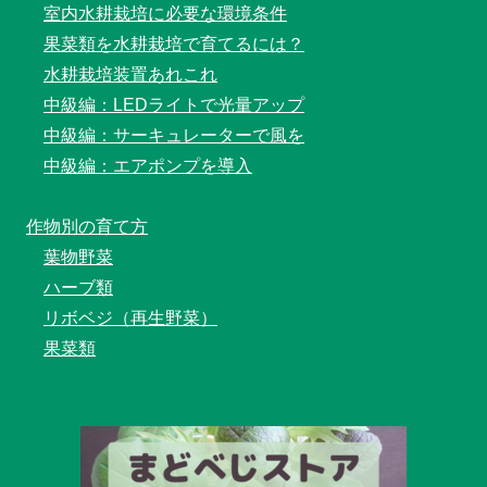
室内水耕栽培に必要な環境条件
果菜類を水耕栽培で育てるには？
水耕栽培装置あれこれ
中級編：LEDライトで光量アップ
中級編：サーキュレーターで風を
中級編：エアポンプを導入
作物別の育て方
葉物野菜
ハーブ類
リボベジ（再生野菜）
果菜類