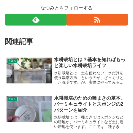
なつみとをフォローする
関連記事
水耕栽培とは？基本を知ればもっ
きほん
と楽しい水耕栽培ライフ
水耕栽培とは、土を使わない、水だけを
使う栽培方法。というのが、ざっくりと
した説明です。が、実際にやってみると
水耕栽培と言ってもいろんなやり方、い
ろんな理屈、いろんな道具があります。
わたし自身、水耕栽培を始めたときはい
水耕栽培のための種まきの基本。
きほん
ろんな方のブログやサイト...
バーミキュライトとスポンジの2
パターンを紹介
水耕栽培では、種まきではスポンジなど
の培地か、バーミキュライトなど土に近
い培地を使います。ここでは、種まきの
方法を丁寧に紹介します。代表的な2パタ